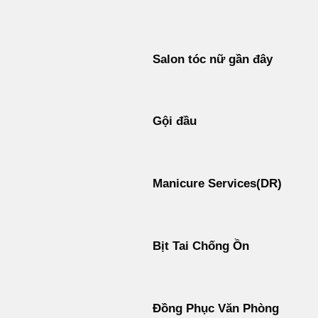
Bỏ
qua
nội
Salon tóc nữ gần đây
dung
Gội đầu
Manicure Services(DR)
Bịt Tai Chống Ồn
Đồng Phục Văn Phòng