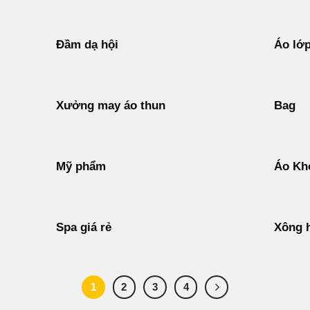
Đầm dạ hội
Áo lớ
Xưởng may áo thun
Bag
Mỹ phẩm
Áo Kh
Spa giá rẻ
Xông 
1
2
3
4