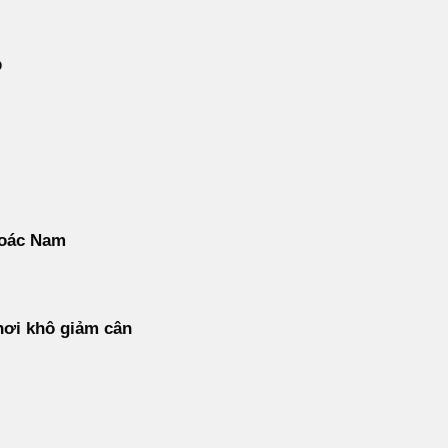
p
oác Nam
hơi khô giảm cân