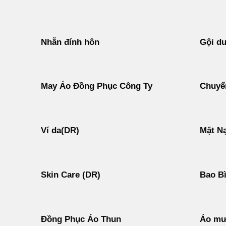
Nhẫn đính hôn
Gội d
May Áo Đồng Phục Công Ty
Chuyển
Ví da(DR)
Mặt N
Skin Care (DR)
Bao B
Đồng Phục Áo Thun
Áo mư